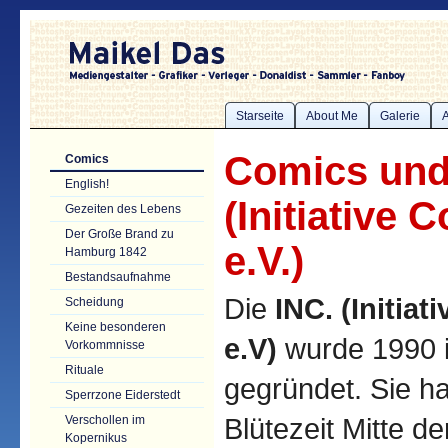
Starseite
About Me
Galerie
A
Comics und 
Comics
English!
(Initiative 
Gezeiten des Lebens
Der Große Brand zu
e.V.)
Hamburg 1842
Bestandsaufnahme
Die
INC. (Initia
Scheidung
Keine besonderen
e.V)
wurde 1990 
Vorkommnisse
Rituale
gegründet. Sie hat
Sperrzone Eiderstedt
Blütezeit Mitte d
Verschollen im
Kopernikus