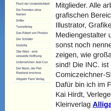
Mitglieder. Alle a
Fluch der Unsterblichkeit
Die Fremden ohne
grafischen Berei
Namen
Drifter
Illustrator, Grafik
Tunnelkrieg
Mediengestalter 
Das Rätsel von Phobos
Der Schläfer
sonst noch nennen
Godzilla
Star Wars - eine
zeigen, wie großa
verpatzte Hoffnung
sind! Die INC. ist
Unternehmen Jedi-Con
Der Mann, der Piet
Comiczeichner-S
Rawland erschoss
Alligator Farm Verlag
Dafür bin ich im
Kai Hirdt, Verle
Kleinverlag
Allig