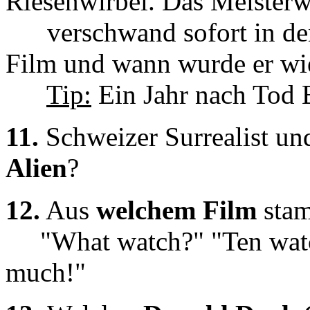
Riesenwirbel. Das Meisterw
verschwand sofort in den
Film und wann wurde er wi
Tip:
Ein Jahr nach Tod 
11.
Schweizer Surrealist un
Alien
?
12.
Aus
welchem Film
stam
"What watch?" "Ten watc
much!"