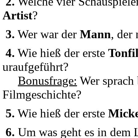
2.
Welche vier Schauspiele
Artist
?
3.
Wer war der
Mann
, der
4.
Wie hieß der erste
Tonfi
uraufgeführt?
Bonusfrage:
Wer sprach b
Filmgeschichte?
5.
Wie hieß der erste
Mick
6.
Um was geht es in dem 