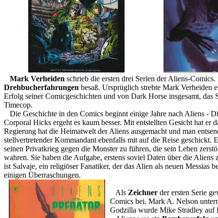
Mark Verheiden
schrieb die ersten drei Serien der Aliens-Comics.
Drehbucherfahrungen
besaß. Ursprüglich strebte Mark Verheiden e
Erfolg seiner Comicgeschichten und von Dark Horse insgesamt, das S
Timecop.
Die Geschichte in den Comics beginnt einige Jahre nach Aliens - Die
Corporal Hicks ergeht es kaum besser. Mit entstellten Gesicht hat er
Regierung hat die Heimatwelt der Aliens ausgemacht und man entsend
stellvertretender Kommandant ebenfalls mit auf die Reise geschickt.
seinen Privatkrieg gegen die Monster zu führen, die sein Leben zerstö
wahren. Sie haben die Aufgabe, erstens soviel Daten über die Aliens
ist Salvaje, ein religiöser Fanatiker, der das Alien als neuen Messias
einigen Überraschungen.
Als
Zeichner
der ersten Serie 
Comics bei. Mark A. Nelson unterric
Godzilla wurde Mike Stradley auf i