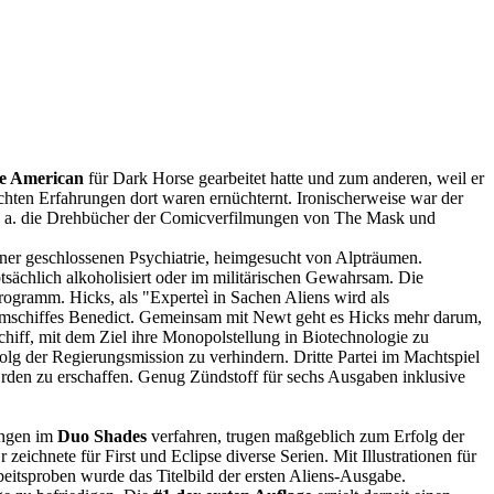
e American
für Dark Horse gearbeitet hatte und zum anderen, weil er
chten Erfahrungen dort waren ernüchternt. Ironischerweise war der
 u. a. die Drehbücher der Comicverfilmungen von The Mask und
einer geschlossenen Psychiatrie, heimgesucht von Alpträumen.
tsächlich alkoholisiert oder im militärischen Gewahrsam. Die
ogramm. Hicks, als "Experteì in Sachen Aliens wird als
Raumschiffes Benedict. Gemeinsam mit Newt geht es Hicks mehr darum,
schiff, mit dem Ziel ihre Monopolstellung in Biotechnologie zu
lg der Regierungsmission zu verhindern. Dritte Partei im Machtspiel
uf Erden zu erschaffen. Genug Zündstoff für sechs Ausgaben inklusive
ungen im
Duo Shades
verfahren, trugen maßgeblich zum Erfolg der
zeichnete für First und Eclipse diverse Serien. Mit Illustrationen für
eitsproben wurde das Titelbild der ersten Aliens-Ausgabe.