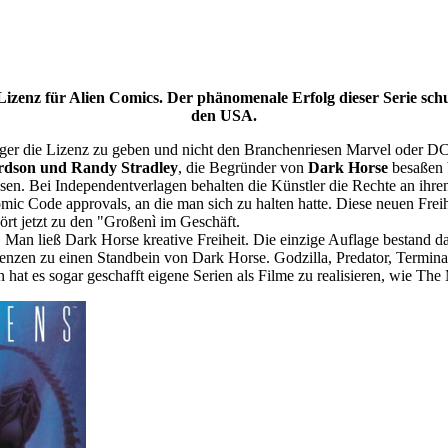
 Lizenz für Alien Comics. Der phänomenale Erfolg dieser Serie sch
den USA.
eger die Lizenz zu geben und nicht den Branchenriesen Marvel oder DC
rdson und Randy Stradley
, die Begründer von
Dark Horse
besaßen 
lasen. Bei Independentverlagen behalten die Künstler die Rechte an i
mic Code approvals, an die man sich zu halten hatte. Diese neuen Frei
rt jetzt zu den "Großenì im Geschäft.
an ließ Dark Horse kreative Freiheit. Die einzige Auflage bestand da
izenzen zu einen Standbein von Dark Horse. Godzilla, Predator, Termin
n hat es sogar geschafft eigene Serien als Filme zu realisieren, wie Th