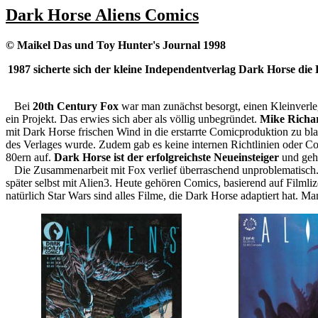
Dark Horse Aliens Comics
© Maikel Das und Toy Hunter's Journal 1998
1987 sicherte sich der kleine Independentverlag Dark Horse die
Bei
20th Century Fox
war man zunächst besorgt, einen Kleinverl
ein Projekt. Das erwies sich aber als völlig unbegründet.
Mike Richa
mit Dark Horse frischen Wind in die erstarrte Comicproduktion zu b
des Verlages wurde. Zudem gab es keine internen Richtlinien oder Co
80ern auf.
Dark Horse ist der erfolgreichste Neueinsteiger
und gehö
Die Zusammenarbeit mit Fox verlief überraschend unproblematisch. M
später selbst mit Alien3. Heute gehören Comics, basierend auf Filml
natürlich Star Wars sind alles Filme, die Dark Horse adaptiert hat. Ma