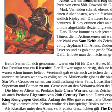
Aliens war ein
Bombenerfolg
un
Preis von etwa
$80
. Obwohl die Ge
Mark Verheiden schrieb ebenso die
einen Außenposten, wo ein faschist
endlich Ripley auf. Die Leser ford
benutzen. Ripley erinnert eher an 
um die abgekühlte Beziehung zwisc
Dark Horse konnte es sich jetzt a
Tönen, die in Actionszenen mit wa
der Wahl von
Sam Keith
als Zeich
völlig
deplaziert
für Aliens. Zudem
Leser so und es gab eine große "Sa
Dafür landete man den nächsten g
Beide Serien für sich genommen, waren ein Hit für Dark Horse. Mit
Das Resultat war ein
Riesenhit
. Der Hit war sogar so riesig, daß si
waren schon immer beliebt. Vereinzelt gab es sie auch zwischen de
antreten zu lassen war etwas völlig neues. Mittlerweile gibt es die 
Star Wars Crossover sehen, zur Enttäuschung vieler Fans. Lucasfilm h
Superman und Batman zu tun. Gemessen an den Verkaufszahlen des Pre
Die Idee zu Aliens vs. Predator hatte
Chris Warner
, seines Zeiche
als auch Predator
Eigentum von 20th Century Fox
sind. Damit ersp
King Kong gegen Godzilla
. Anfang der 90er gab es ernsthafte Über
das Projekt einschlafen. Keiner wollte das kostspielige Risiko mehr a
Als Klassiker unter den Aliens vs. Predator Geschichten gilt
The De