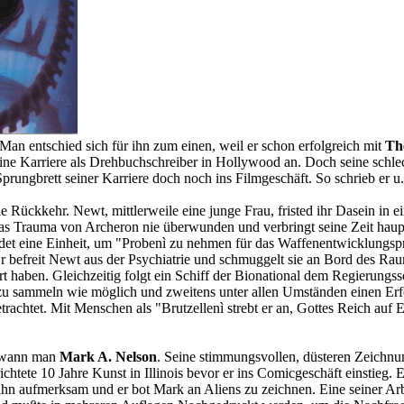
 Man entschied sich für ihn zum einen, weil er schon erfolgreich mit
Th
ine Karriere als Drehbuchschreiber in Hollywood an. Doch seine schle
prungbrett seiner Karriere doch noch ins Filmgeschäft. So schrieb er
 Rückkehr. Newt, mittlerweile eine junge Frau, fristed ihr Dasein in 
 das Trauma von Archeron nie überwunden und verbringt seine Zeit haup
et eine Einheit, um "Probenì zu nehmen für das Waffenentwicklungspr
 Er befreit Newt aus der Psychiatrie und schmuggelt sie an Bord des 
rt haben. Gleichzeitig folgt ein Schiff der Bionational dem Regierungs
 zu sammeln wie möglich und zweitens unter allen Umständen einen Erfo
 betrachtet. Mit Menschen als "Brutzellenì strebt er an, Gottes Reich a
gewann man
Mark A. Nelson
. Seine stimmungsvollen, düsteren Zeichn
htete 10 Jahre Kunst in Illinois bevor er ins Comicgeschäft einstieg. Er 
hn aufmerksam und er bot Mark an Aliens zu zeichnen. Eine seiner Arb