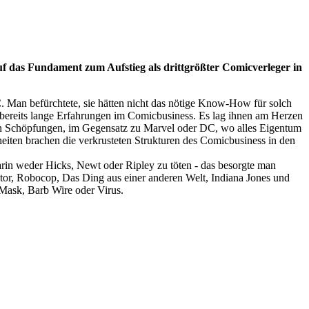
uf das Fundament zum Aufstieg als drittgrößter Comicverleger in
. Man befürchtete, sie hätten nicht das nötige Know-How für solch
bereits lange Erfahrungen im Comicbusiness. Es lag ihnen am Herzen
hren Schöpfungen, im Gegensatz zu Marvel oder DC, wo alles Eigentum
heiten brachen die verkrusteten Strukturen des Comicbusiness in den
rin weder Hicks, Newt oder Ripley zu töten - das besorgte man
ator, Robocop, Das Ding aus einer anderen Welt, Indiana Jones und
e Mask, Barb Wire oder Virus.