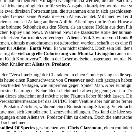
d mußte in mehreren Auflagen Nachgedruckt werden, um die Nachfrag
schichte ursprünglich nur für sechs Ausgaben konzipiert wurde, war s
 zwei direkten Fortsetzungen, die zusammen eine in sich geschlossen
oider General seine Privatarmee von Aliens züchtet. Mit ihnen will er d
erten schon seit Anfang an ihren Auftritt. Allerdings durfte Dark Hors
eine brünette Schönheit aus den 50ern, als an unsere Heldin aus dem Fil
hen Ripley und Newt. Während Newt die klassische Rolle der humanen
uch leisten Farbcomics zu verlegen.
Aliens - Vol. 2
wurde von
Denis 
rmen, oftmals monochromen rot gebrochen werden, schafft er es eine
f
ner für
Aliens - Earth War
. Er war nicht schlecht. Doch sein Stil, d
 trug die
viel zu grelle Colorierung von Monika Livingston
auch nic
m Keith Kontroverse", die in der Leserbriefseite ausgetragen wurde. 
roßen Knaller mit
Aliens vs. Predator.
 der "Verschmelzungì der Charaktere in einen Comic gelang es die se
e bis heute einen Rattenschwanz von
Crossover
nach sich gezogen haben.
n verschieden Verlagen, wie Superman gegen Spider-Man. Aber Filmfig
bizarresten Paarungen. Keine Idee scheint mehr abwegig genug zu sein. 
at dieses abgelehnt und möchte seine Figuren lieber für sich lassen. Di
datorintermezzos lief das DH/DC Joint Venture aber nur unter ferner 
ns Predator-Zeichner, während einer Brainstorming-Sitzung. Vereinfac
arte man sich komplizierte Lizenzverhandlungen. Fox fand die Idee soga
legungen einen Aliens vs. Predator-Film zu drehen. Doch die enttäusc
uf sich nehmen.
adliest Of Species
geschrieben von
Chris Claremont
, einen routinie