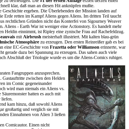
e zu befriedigen. Die
#1 der ersten Auflage
erzielt derzeit einen
chnell klar, daß man an diesen Hit anknüpfen mußte.
e Geschichte ergeben. Die Überlebenden der Mission landen auf
ie Erde retten im Kampf Aliens gegen Aliens. Im dritten Teil taucht
e aus rechtlichen Gründen nicht das Konterfei von Sigourney Weaver
m. Aliens - Earth War ist weniger eine Actionstory. Es handelt mehr
 Heldin einnimmt, ist Ripley eine zynische Frau auf Rachefeldzug.
Beauvais
mit
Airbrush
meisterhaft illustriert. Mit kalten blau-grün
ilmische Atmosphäre
zu erzeugen. Den ersten Reinreißer gab es bei
er an eine EC-Geschichte von
Frazetta oder Williamson
erinnerte, war
ht gerade dazu bei Spannung zu erzeugen. Das sahen auch viele
Nach Abschluß der Triologie wurde es um die Aliens-Comics ruhiger.
paraten Fangruppen anzusprechen.
 Gastauftritte zwischen den Helden
uren im Comic gegeneinander
Doch wird man niemals ein Aliens vs.
e Säuremonster hatten es auch mit
liefen.
hend kam hinzu, daß sowohl Aliens
r großartig und verglich sie mit
henden Einnahmen von Alien 3 ließen
rten Comicautor. Einen nicht