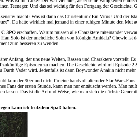
den. Was ist mit Luke? Der war viel älter, als er seine Fähigkeiten ent
einen Teenager. Und das sei wichtig für den Fortgang der Geschichte. G
sensitiv macht? Was ist dann das Christentum? Ein Virus? Und der Isl
burt"
. Da hätte wirklich mal jemand in einer ruhigen Minute den Mut 
h
C-3PO
erschaffen. Warum mussen alle Charaktere miteinander verwand
tes? Han Solo ist der uneheliche Sohn von Königin Amidala? Chewie ist
ement zum besseren zu wenden.
er Anfang, der uns neue Welten, Rassen und Charaktere vorstellt. Es ist
uf zukünftige Episoden zu machen. Die Geschichte wird mit Episode 2 
 Darth Vader wird. Jedenfalls ist dann Boywonder Anakin nicht mehr 9
 Publikum der 90er und nicht für eine handvoll alternder Star Wars-Fan
s Fans der ersten Stunde, kann man nur enttäuscht werden. Man muß s
n lassen. Das ist die Art und Weise, wie man sich die nächste Genera
eswegen kann ich trotzdem Spaß haben.