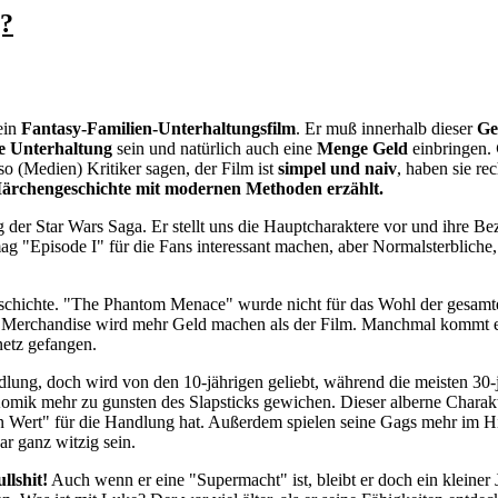
g?
ein
Fantasy-Familien-Unterhaltungsfilm
. Er muß innerhalb dieser
Ge
e Unterhaltung
sein und natürlich auch eine
Menge Geld
einbringen.
so (Medien) Kritiker sagen, der Film ist
simpel und naiv
, haben sie re
Märchengeschichte mit modernen Methoden erzählt.
log der Star Wars Saga. Er stellt uns die Hauptcharaktere vor und ihre
ag "Episode I" für die Fans interessant machen, aber Normalsterbliche,
schichte. "The Phantom Menace" wurde nicht für das Wohl der gesamte
 Merchandise wird mehr Geld machen als der Film. Manchmal kommt es
netz gefangen.
ndlung, doch wird von den 10-jährigen geliebt, während die meisten 30-j
omik mehr zu gunsten des Slapsticks gewichen. Dieser alberne Charakte
gen Wert" für die Handlung hat. Außerdem spielen seine Gags mehr im H
r ganz witzig sein.
llshit!
Auch wenn er eine "Supermacht" ist, bleibt er doch ein kleiner 