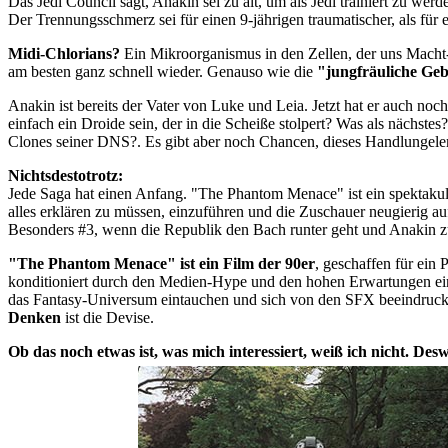
Das Jedi Council sagt, Anakin sei zu alt, um als Jedi trainiert zu wer
Der Trennungsschmerz sei für einen 9-jährigen traumatischer, als für 
Midi-Chlorians?
Ein Mikroorganismus in den Zellen, der uns Macht-
am besten ganz schnell wieder. Genauso wie die
"jungfräuliche Ge
Anakin ist bereits der Vater von Luke und Leia. Jetzt hat er auch noc
einfach ein Droide sein, der in die Scheiße stolpert? Was als nächs
Clones seiner DNS?. Es gibt aber noch Chancen, dieses Handlungel
Nichtsdestotrotz:
Jede Saga hat einen Anfang. "The Phantom Menace" ist ein spektakulär
alles erklären zu müssen, einzuführen und die Zuschauer neugierig a
Besonders #3, wenn die Republik den Bach runter geht und Anakin zu
"The Phantom Menace" ist ein Film der 90er
, geschaffen für ein
konditioniert durch den Medien-Hype und den hohen Erwartungen eine
das Fantasy-Universum eintauchen und sich von den SFX beeindrucke
Denken
ist die Devise.
Ob das noch etwas ist, was mich interessiert, weiß ich nicht. D