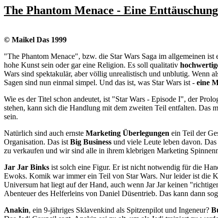
The Phantom Menace - Eine Enttäuschun
© Maikel Das 1999
"The Phantom Menace", bzw. die Star Wars Saga im allgemeinen ist 
hohe Kunst sein oder gar eine Religion. Es soll qualitativ
hochwertig
Wars sind spektakulär, aber völlig unrealistisch und unblutig. Wenn al
Sagen sind nun einmal simpel. Und das ist, was Star Wars ist -
eine 
Wie es der Titel schon andeutet, ist "Star Wars - Episode I", der Pro
stehen, kann sich die Handlung mit dem zweiten Teil entfalten. Das m
sein.
Natürlich sind auch ernste
Marketing Überlegungen
ein Teil der Ge
Organisation. Das ist
Big Business
und viele Leute leben davon. Das
zu verkaufen und wir sind alle in ihrem klebrigen Marketing Spinnen
Jar Jar Binks
ist solch eine Figur. Er ist nicht notwendig für die Ha
Ewoks. Komik war immer ein Teil von Star Wars. Nur leider ist die K
Universum hat liegt auf der Hand, auch wenn Jar Jar keinen "richti
Abenteuer des Helferleins von Daniel Düsentrieb. Das kann dann soga
Anakin
, ein 9-jähriges Sklavenkind als Spitzenpilot und Ingeneur?
Bu