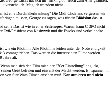
deckte. George Lucas hat sich im "making of" Buch zum Alter geäußert.
ut, verstehe ich. Mag ich trotzdem nicht.
am ist eine Durchfallerkrankung? Die Midi-Cholrians vergessen wir
aufbringen müssen, George zu sagen, was für ein
Blödsinn
das ist.
 sein? Das ist wie in einer
Seifenope
r. Warum kann C-3PO nicht
 der Exil-Präsident von Kashyyyk und die Ewoks sind verkrüppelte
 wie ein Pilotfilm. Alle Pilotfilme leiden unter der Notwendigkeit
& 3 vorangetrieben. Das werden die interessanten Filme werden.
 Jahre alt.
s. Wenn man sich den Film mit einer "70er Einstellung" anguckt,
einen Geist befreien und eins mit der Macht werden. Entspannen, in
tion von Star Wars Filmen ansehen muß.
Konsumieren und nicht