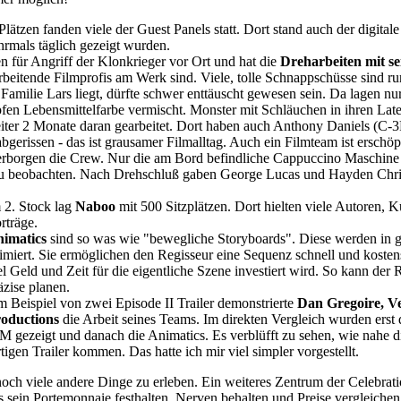
lätzen fanden viele der Guest Panels statt. Dort stand auch der digitale
hrmals täglich gezeigt wurden.
 für Angriff der Klonkrieger vor Ort und hat die
Dreharbeiten mit s
t arbeitende Filmprofis am Werk sind. Viele, tolle Schnappschüsse sind 
milie Lars liegt, dürfte schwer enttäuscht gewesen sein. Da lagen nur 
opfen Lebensmittelfarbe vermischt. Monster mit Schläuchen in ihren Lat
ter 2 Monate daran gearbeitet. Dort haben auch Anthony Daniels (C-3
gerissen - das ist grausamer Filmalltag. Auch ein Filmteam ist erschö
n verborgen die Crew. Nur die am Bord befindliche Cappuccino Maschine
zu beobachten. Nach Drehschluß gaben George Lucas und Hayden Chri
 2. Stock lag
Naboo
mit 500 Sitzplätzen. Dort hielten viele Autoren, 
rträge.
imatics
sind so was wie "bewegliche Storyboards". Diese werden in
imiert. Sie ermöglichen den Regisseur eine Sequenz schnell und kosten
el Geld und Zeit für die eigentliche Szene investiert wird. So kann der 
äzise planen.
 Beispiel von zwei Episode II Trailer demonstrierte
Dan Gregoire, V
oductions
die Arbeit seines Teams. Im direkten Vergleich wurden erst 
M gezeigt und danach die Animatics. Es verblüfft zu sehen, wie nahe
rtigen Trailer kommen. Das hatte ich mir viel simpler vorgestellt.
noch viele andere Dinge zu erleben. Ein weiteres Zentrum der Celebrati
es sein Portemonnaie festhalten, Nerven behalten und Preise vergleichen