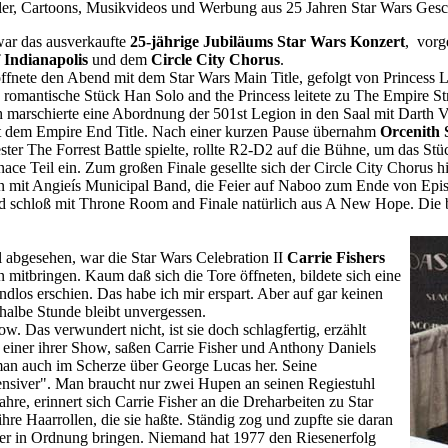
ler, Cartoons, Musikvideos und Werbung aus 25 Jahren Star Wars Gesc
ar das ausverkaufte
25-jährige Jubiläums Star Wars Konzert
, vorg
 Indianapolis
und dem
Circle City Chorus
.
ffnete den Abend mit dem Star Wars Main Title, gefolgt von Princess
romantische Stück Han Solo and the Princess leitete zu The Empire Str
marschierte eine Abordnung der 501st Legion in den Saal mit Darth Vad
it dem Empire End Title. Nach einer kurzen Pause übernahm
Orcenith 
ter The Forrest Battle spielte, rollte R2-D2 auf die Bühne, um das St
ce Teil ein. Zum großen Finale gesellte sich der Circle City Chorus hi
 mit Angieís Municipal Band, die Feier auf Naboo zum Ende von Episo
d schloß mit Throne Room and Finale natürlich aus A New Hope. Die b
bgesehen, war die Star Wars Celebration II
Carrie Fishers
mitbringen. Kaum daß sich die Tore öffneten, bildete sich eine
os erschien. Das habe ich mir erspart. Aber auf gar keinen
 halbe Stunde bleibt unvergessen.
w. Das verwundert nicht, ist sie doch schlagfertig, erzählt
n einer ihrer Show, saßen Carrie Fisher und Anthony Daniels
 man auch im Scherze über George Lucas her. Seine
ensiver". Man braucht nur zwei Hupen an seinen Regiestuhl
hre, erinnert sich Carrie Fisher an die Dreharbeiten zu Star
ihre Haarrollen, die sie haßte. Ständig zog und zupfte sie daran
der in Ordnung bringen. Niemand hat 1977 den Riesenerfolg