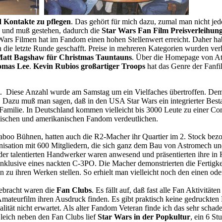
d Kontakte zu pflegen
. Das gehört für mich dazu, zumal man nicht je
s und muß gestehen, dadurch die
Star Wars Fan Film Preisverleihun
 Wars Filmen hat im Fandom einen hohen Stellenwert erreicht. Daher h
n die letzte Runde geschafft. Preise in mehreren Kategorien wurden ver
att Bagshaw für Christmas Tauntauns
. Über die Homepage von At
omas Lee
.
Kevin Rubios großartiger Troops
hat das Genre der Fanfi
. Diese Anzahl wurde am Samstag um ein Vielfaches übertroffen. Dem
. Dazu muß man sagen, daß in den USA Star Wars ein integrierter Bestand
Familie. In Deutschland kommen vielleicht bis 3000 Leute zu einer Co
ischen und amerikanischen Fandom verdeutlichen.
boo Bühnen, hatten auch die R2-Macher ihr Quartier im 2. Stock bez
anisation mit 600 Mitgliedern, die sich ganz dem Bau von Astromech u
der talentierten Handwerker waren anwesend und präsentierten ihre in 
inklusive eines nackten C-3PO. Die Macher demonstrierten die Fertigke
 zu ihren Werken stellen. So erhielt man vielleicht noch den einen ode
gebracht waren die
Fan Clubs
. Es fällt auf, daß fast alle Fan Aktivitäte
s Amateurfilm ihren Ausdruck finden. Es gibt praktisch keine gedruckten
alität nicht erwartet. Als alter Fandom Veteran finde ich das sehr schade,
leich neben den Fan Clubs lief
Star Wars in der Popkultur
, ein 6 S