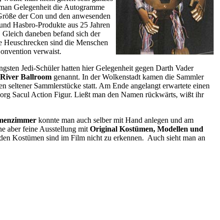
e man Gelegenheit die Autogramme
r Größe der Con und den anwesenden
 und Hasbro-Produkte aus 25 Jahren
! Gleich daneben befand sich der
die Heuschrecken sind die Menschen
Convention verwaist.
üngsten Jedi-Schüler hatten hier Gelegenheit gegen Darth Vader
River Ballroom
genannt. In der Wolkenstadt kamen die Sammler
n seltener Sammlerstücke statt. Am Ende angelangt erwartete einen
org Sacul Action Figur. Ließt man den Namen rückwärts, wißt ihr
menzimmer
konnte man auch selber mit Hand anlegen und am
ne aber feine Ausstellung mit
Original Kostümen, Modellen und
an den Kostümen sind im Film nicht zu erkennen. Auch sieht man an