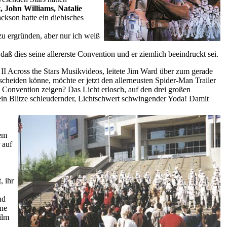
, John Williams, Natalie
ckson hatte ein diebisches
zu ergründen, aber nur ich weiß
aß dies seine allererste Convention und er ziemlich beeindruckt sei.
 II Across the Stars Musikvideos, leitete Jim Ward über zum gerade
scheiden könne, möchte er jetzt den allerneusten Spider-Man Trailer
s Convention zeigen? Das Licht erlosch, auf den drei großen
 ein Blitze schleudernder, Lichtschwert schwingender Yoda! Damit
nem
 auf
, ihr
nd
ene
ilm