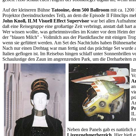
Auf der kleineren Bühne
Tatooine, dem 500 Ballroom
mit ca. 1200 P
Projektor (beeindruckendes Teil), an dem die Episode II Filmclips me
John Knoll, ILM Visuell Effect Supervisor
war bei allen Aufnahmen
daß eine Reisegruppe eine großartige Zeit verbringt, anstatt daß har
Wer wissen wollte, was geheimnisvolles im Krater vor dem Heim der Fa
der "blauen Milch" - Vollmilch aus der Plastikflasche mit einigen Tr
wenn sie gefüttert werden. Am Set des Nachtclubs haben Bühnenarbei
Nach nur einen Drehtag war man fertig und das prächtige Set wurde ab
Italien geflogen ist. Im Reisebus hingen schlaff unter Sonnenbrille
Schaulustige den Zaun im angrenzenden Park, um die Dreharbeiten 
Im
Vo
An
an
vi
pr
Am
Pr
IL
fe
Neben den Panels gab es natürlich 
Lizenznehmerbereich
. Hier hieß 