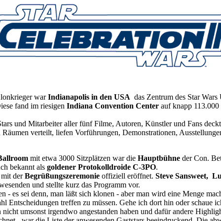
Klonkrieger war
Indianapolis in den USA
das Zentrum des Star Wars U
Diese fand im riesigen
Indiana Convention Center
auf knapp 113.000 
s und Mitarbeiter aller fünf Filme, Autoren, Künstler und Fans deckt
 Räumen verteilt, liefen Vorführungen, Demonstrationen, Ausstellunge
Ballroom
mit etwa 3000 Sitzplätzen war die
Hauptbühne
der Con. Be
uch bekannt als
goldener Protokolldroide C-3PO
.
 mit der
Begrüßungszeremonie
offiziell eröffnet.
Steve Sansweet, Lu
wesenden und stellte kurz das Programm vor.
n - es sei denn, man läßt sich klonen - aber man wird eine Menge mach
l Entscheidungen treffen zu müssen. Gehe ich dort hin oder schaue i
man nicht umsonst irgendwo angestanden haben und dafür andere Highligh
echnet - war die Liste der anwesenden Gaststars beeindruckend. Die ab