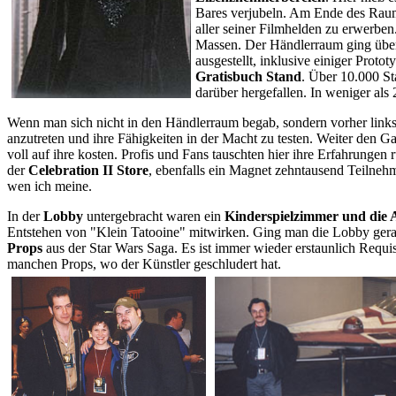
Bares verjubeln. Am Ende des Rau
aller seiner Filmhelden zu erwerbe
Massen. Der Händlerraum ging übe
ausgestellt, inklusive einiger Prot
Gratisbuch Stand
. Über 10.000 St
darüber hergefallen. In weniger al
Wenn man sich nicht in den Händlerraum begab, sondern vorher links 
anzutreten und ihre Fähigkeiten in der Macht zu testen. Weiter den 
voll auf ihre kosten. Profis und Fans tauschten hier ihre Erfahrun
der
Celebration II Store
, ebenfalls ein Magnet zehntausend Teilnehm
wen ich meine.
In der
Lobby
untergebracht waren ein
Kinderspielzimmer und die 
Entstehen von "Klein Tatooine" mitwirken. Ging man die Lobby gera
Props
aus der Star Wars Saga. Es ist immer wieder erstaunlich Requi
manchen Props, wo der Künstler geschludert hat.