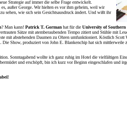
eue Strategie auf immer die selbe Frage entwickelt.
 es, außer George. Wir hielten es vor ihm geheim, weil wir
 zu sehen, wie sich sein Gesichtsausdruck ändert. Und wißt ihr
n
? Man kann!
Patrick T. Gorman
hat für die
University of Southern
rtrauten Sätze mit atemberaubenden Tempo zitiert und Stühle mit Leuc
te mit abstehenden Daumen zu Ohren umfunktioniert. Köstlich Scott W.
cca. Die Show, produziert von John E. Blankenchip hat sich mittlerweil
ion. Sonntagabend wollte ich ganz ruhig im Hotel die vielfältigen Eindr
rmüdet und erschöpft, bin ich kurz vor Beginn eingeschlafen und irg
abei!