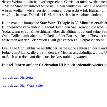
dieses Weltraummärchen vorhergesehen. Carrie hat mittlerweile eine n
"Meine Standardantwort heute ist: Ja, wir wußten es. Wir alle wußten
wissen wollten, wie er aussieht, wenn er überrascht wird. Einfach um
was ? nichts war. Es bedarf ILM, damit sich sein Ausdruck ändert."
Kann man die komplette
Star Wars Trilogie in 30 Minuten erzähle
Bühnenshow verwandelt. Da wird durch den Saal gerannt, die wohl ve
Yoda, wenn er auf Knieschützern über die Bühne robbt und seine Fäus
Ohne Brille, dafür aber mit Fellteil auf der Brust spielte er Chewba
sollte man auf der Celebration II auf gar keinen Fall verpasst haben!
Drei Tage Con, inklusive nächtlicher Barbesuche zehren an der Kondit
Folge von Akte X, die groß in den US Medien angekündigt wurde. Übe
muß ich also doch auf die deutsche Ausstrahlung warten.
In drei Jahren auf der Celebration III bin ich jedenfalls wieder d
zurück zur Startseite
zurück zur Star Wars Seite