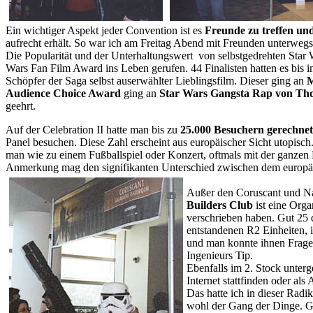
Ein wichtiger Aspekt jeder Convention ist es
Freunde zu treffen un
aufrecht erhält. So war ich am Freitag Abend mit Freunden unterweg
Die Popularität und der Unterhaltungswert von selbstgedrehten Star
Wars Fan Film Award ins Leben gerufen. 44 Finalisten hatten es bis i
Schöpfer der Saga selbst auserwählter Lieblingsfilm. Dieser ging an
M
Audience Choice Award
ging an
Star Wars Gangsta Rap von Th
geehrt.
Auf der Celebration II hatte man bis zu
25.000 Besuchern gerechnet
Panel besuchen. Diese Zahl erscheint aus europäischer Sicht utopisch
man wie zu einem Fußballspiel oder Konzert, oftmals mit der ganzen 
Anmerkung mag den signifikanten Unterschied zwischen dem europä
Außer den Coruscant und Na
Builders Club
ist eine Org
verschrieben haben. Gut 25 
entstandenen R2 Einheiten, 
und man konnte ihnen Fragen
Ingenieurs Tip.
Ebenfalls im 2. Stock unter
Internet stattfinden oder al
Das hatte ich in dieser Radik
wohl der Gang der Dinge. G