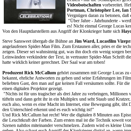
Videobotschaften
vorbereitet. He
Portman, Christopher Lee, Ia
Vergnügen daran zu betonen, daß er 
"Über Jahre - Jahrhunderte - werd
es! Nicht einmal George Lucas ken
Von den Hauptdarstellern aus Angriff der Klonkrieger hatte sich
Hayd
Steve Sansweet übergab die Bühne an
Jim Ward, Lucasfilm Vizepr
angelaufenen Spider-Man Film. Zum Erstaunen aller, pries er die tech
zeigen. Dieser sei wahnsinnig gut, was ihn doch ein wenig sorgen be
Leinwänden verkündete der Text, in vertrauter Spider-Man Schrift di
hatte wirklich keiner gerechnet. Der Saal war am toben!
Produzent Rick McCallum
gehört zusammen mit George Lucas zu de
bekannt, ehrliche Antworten zu geben und seine Erfahrungen im Film
beliebten Gast, den man auf gar keinen Fall versäumen sollte. Für die
einen digitalen Projektor gezeigt.
"Nichts ist für uns tragischer als drei Jahre zu verbringen, Millione
tüfteln und dann geht ihr in ein Multiplex und seht Staub und Kratzer
euch also, wenn es eine Macht im Internet, eine Bewegung gibt, übt Dr
den Unterschied erkennt und es euch wichtig ist!"
Und Rick McCallum hat recht! Wer die digitalen 8 Minuten aus Episode
die Leuchtkraft der Farben. Zum ersten mal ist die Technik soweit v
Szenen nahtlos miteinander verschmelzen. Zudem wird es kleine Unter
geben. Also schaut euch Angriff der Klonkrieger digital an, wenn im