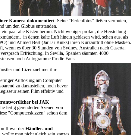
einer Kamera dokumentiert
. Seine "Ferienfotos" ließen vermuten,
rund um den Globus entstanden.
ein paar alte Kisten herum. Nicht weniger profan, die Herstellung
exmündern, in denen kalte Luft hinein geblasen wird, sehen aus, als
PO) und Ahmed Best (Jar Jar Binks) ihren Kurzauftritt ohne Masken.
pft, wenn es über 30 Stunden von Sydney, Australien nach Caserta,
 versprach Erfrischung. In Sevilla, Spanien säumten 4000
stensen noch Autogramme für die Fans.
Künstler und Lizenznehmer ihre
 geringer Auflösung am Computer
sparend zu darzustellen, noch bevor
Regisseur seinen Film effektiv und
erantwortlicher bei JAK
die fertig gerenderten Szenen von
 diese "Computerskizzen" schon dem
on II war der
Händler- und
, wollte man nicht gleich sein ganzes