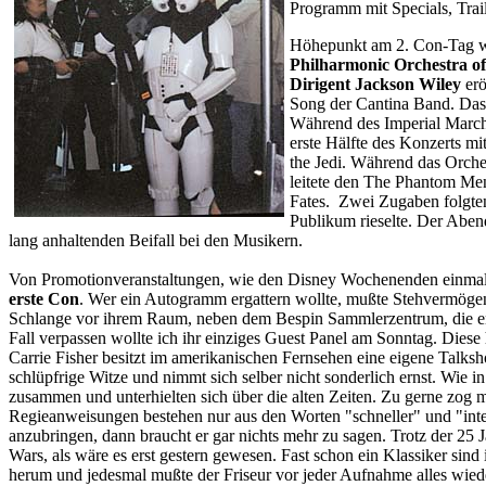
Programm mit Specials, Trai
Höhepunkt am 2. Con-Tag w
Philharmonic Orchestra of
Dirigent Jackson Wiley
erö
Song der Cantina Band. Das 
Während des Imperial March 
erste Hälfte des Konzerts m
the Jedi. Während das Orches
leitete den The Phantom Mena
Fates. Zwei Zugaben folgten
Publikum rieselte. Der Aben
lang anhaltenden Beifall bei den Musikern.
Von Promotionveranstaltungen, wie den Disney Wochenenden einmal a
erste Con
. Wer ein Autogramm ergattern wollte, mußte Stehvermögen 
Schlange vor ihrem Raum, neben dem Bespin Sammlerzentrum, die endl
Fall verpassen wollte ich ihr einziges Guest Panel am Sonntag. Diese
Carrie Fisher besitzt im amerikanischen Fernsehen eine eigene Talksho
schlüpfrige Witze und nimmt sich selber nicht sonderlich ernst. Wie i
zusammen und unterhielten sich über die alten Zeiten. Zu gerne zog
Regieanweisungen bestehen nur aus den Worten "schneller" und "int
anzubringen, dann braucht er gar nichts mehr zu sagen. Trotz der 25 Ja
Wars, als wäre es erst gestern gewesen. Fast schon ein Klassiker sind 
herum und jedesmal mußte der Friseur vor jeder Aufnahme alles wie