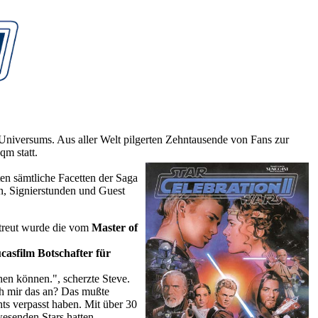
niversums. Aus aller Welt pilgerten Zehntausende von Fans zur
qm statt.
en sämtliche Facetten der Saga
n, Signierstunden und Guest
treut wurde die vom
Master of
casfilm Botschafter für
en können.", scherzte Steve.
ch mir das an? Das mußte
ts verpasst haben. Mit über 30
wesenden Stars hatten