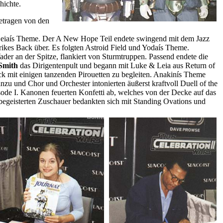
hichte.
etragen von den
 Leiaís Theme. Der A New Hope Teil endete swingend mit dem Jazz
ikes Back über. Es folgten Astroid Field und Yodaís Theme.
er an der Spitze, flankiert von Sturmtruppen. Passend endete die
Smith
das Dirigentenpult und begann mit Luke & Leia aus Return of
ück mit einigen tanzenden Pirouetten zu begleiten. Anakinís Theme
nzu und Chor und Orchester intonierten äußerst kraftvoll Duell of the
de I. Kanonen feuerten Konfetti ab, welches von der Decke auf das
egeisterten Zuschauer bedankten sich mit Standing Ovations und