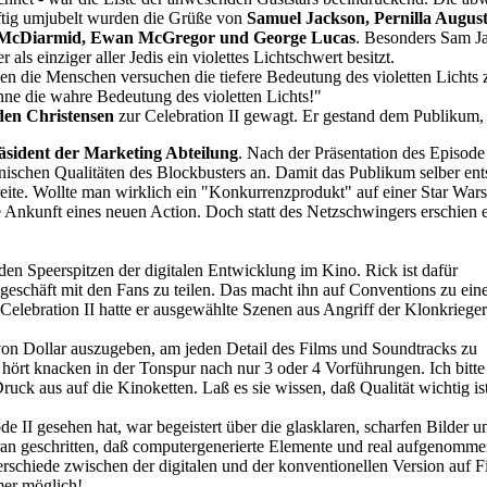
ftig umjubelt wurden die Grüße von
Samuel Jackson, Pernilla August
n McDiarmid, Ewan McGregor und George Lucas
. Besonders Sam Ja
als einziger aller Jedis ein violettes Lichtschwert besitzt.
en die Menschen versuchen die tiefere Bedeutung des violetten Lichts 
ne die wahre Bedeutung des violetten Lichts!"
en Christensen
zur Celebration II gewagt. Er gestand dem Publikum, d
äsident der Marketing Abteilung
. Nach der Präsentation des Episode
nischen Qualitäten des Blockbusters an. Damit das Publikum selber ent
reite. Wollte man wirklich ein "Konkurrenzprodukt" auf einer Star War
e Ankunft eines neuen Action. Doch statt des Netzschwingers erschien
n Speerspitzen der digitalen Entwicklung im Kino. Rick ist dafür
geschäft mit den Fans zu teilen. Das macht ihn auf Conventions zu ei
 Celebration II hatte er ausgewählte Szenen aus Angriff der Klonkrieger
n von Dollar auszugeben, am jeden Detail des Films und Soundtracks zu
, hört knacken in der Tonspur nach nur 3 oder 4 Vorführungen. Ich bitte
uck aus auf die Kinoketten. Laß es sie wissen, daß Qualität wichtig ist
 II gesehen hat, war begeistert über die glasklaren, scharfen Bilder u
oran geschritten, daß computergenerierte Elemente und real aufgenomm
schiede zwischen der digitalen und der konventionellen Version auf F
mer möglich!