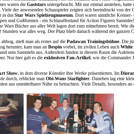
mes waren die
Gaststars
untergebracht. Mit nur einmal anstehen, hatt
n. Viele der anwesenden Schauspieler zeigten sich beeindruckt von de
r in das
Star Wars Spielzeugmuseum
. Dort waren sämtliche Kenner-
otypen und Gußformen - ein Schlaraffenland für Action Figuren Sammler
ar Wars Bücher aus aller Welt lagen dort zum mitnehmen bereit. Wie 
s 2 Stunden war alles weg. Der Platz blieb danach während der ganzen 
abbog, stieß man als erstes auf die
Padawan Trainingsbühne
. Die j
Gang herunter, kam man an
Bespin
vorbei, im zivilen Leben auch
White 
gen rund ums Sammeln aus. Außerdem fanden in diesem Raum die Auktione
er. Nur hier gab es die
exklusiven Fan-Artikel
, wie die Commander J
Art Show
, in dem diverse Künstler ihre Werke präsentierten. Im
Diora
de durch, erblickte man
Obi-Wans Starfighter
. Daneben lag eine klei
siten aus unmittelbarer Nähe zu betrachten. Viele Details, besonders 