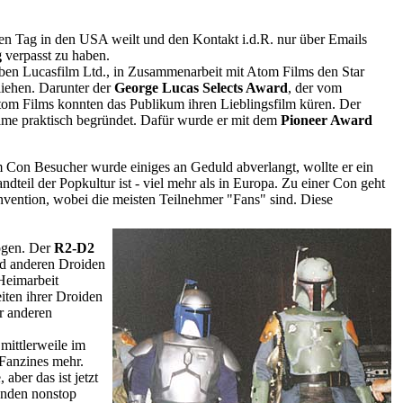
den Tag in den USA weilt und den Kontakt i.d.R. nur über Emails
g
verpasst zu haben.
aben Lucasfilm Ltd., in Zusammenarbeit mit Atom Films den Star
liehen. Darunter der
George Lucas Selects Award
, der vom
om Films konnten das Publikum ihren Lieblingsfilm küren. Der
lme praktisch begründet. Dafür wurde er mit dem
Pioneer Award
 Con Besucher wurde einiges an Geduld abverlangt, wollte er ein
teil der Popkultur ist - viel mehr als in Europa. Zu einer Con geht
nvention, wobei die meisten Teilnehmer "Fans" sind. Diese
ogen. Der
R2-D2
nd anderen Droiden
Heimarbeit
iten ihrer Droiden
r anderen
n mittlerweile im
 Fanzines mehr.
 aber das ist jetzt
tunden nonstop