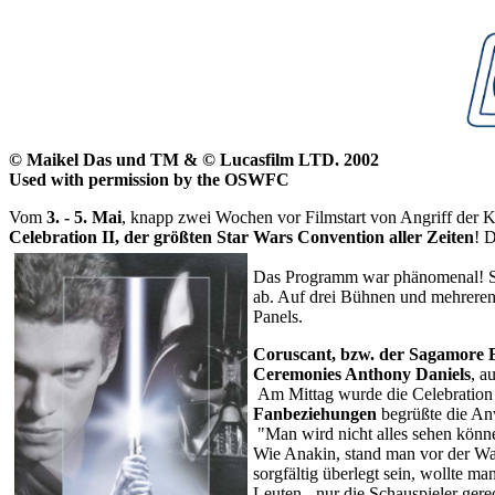
© Maikel Das und TM & © Lucasfilm LTD. 2002
Used with permission by the OSWFC
Vom
3. - 5. Mai
, knapp zwei Wochen vor Filmstart von Angriff der 
Celebration II, der größten Star Wars Convention aller Zeiten
! 
Das Programm war phänomenal! Star
ab. Auf drei Bühnen und mehreren
Panels.
Coruscant, bzw. der Sagamore 
Ceremonies Anthony Daniels
, a
Am Mittag wurde die Celebration
Fanbeziehungen
begrüßte die An
"Man wird nicht alles sehen könne
Wie Anakin, stand man vor der Wah
sorgfältig überlegt sein, wollte 
Leuten - nur die Schauspieler ger